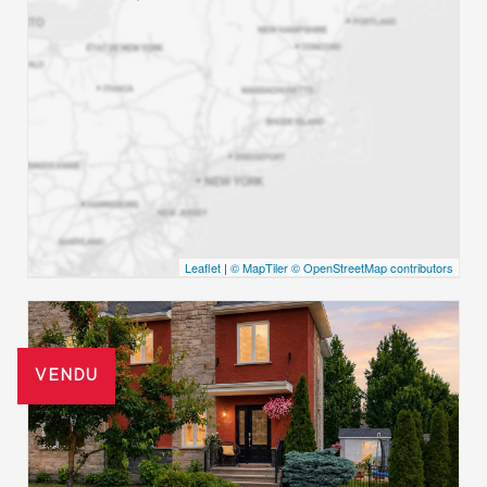
Leaflet
|
© MapTiler
© OpenStreetMap contributors
VENDU