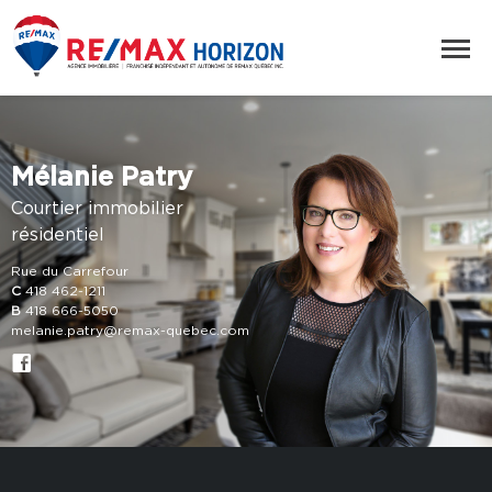
Mélanie Patry
Courtier immobilier
résidentiel
Rue du Carrefour
C
418 462-1211
B
418 666-5050
melanie.patry@remax-quebec.com