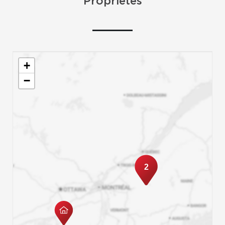
Propriétés
+
−
2