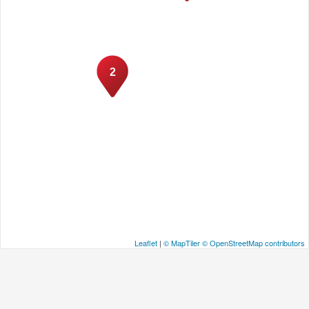
2
Leaflet
|
© MapTiler
© OpenStreetMap contributors